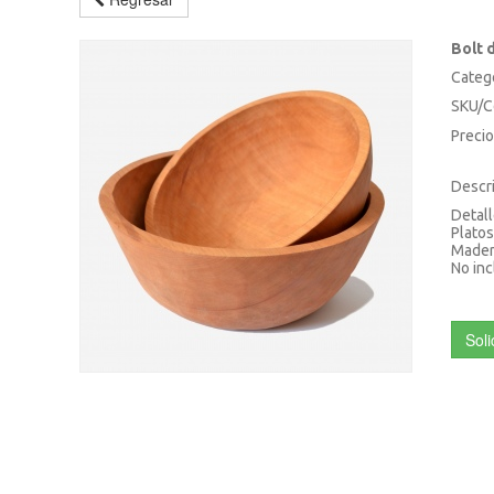
Bolt 
Catego
SKU/C
Precio
Descr
Detall
Platos
Madera
No inc
Soli