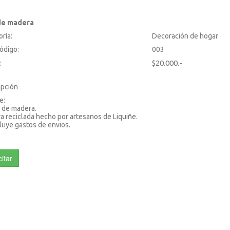
de madera
ría:
Decoración de hogar
ódigo:
003
$20.000.-
:
ipción
e:
 de madera.
 reciclada hecho por artesanos de Liquiñe.
luye gastos de envios.
citar