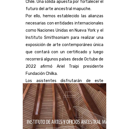
Chile. Una sólida apuesta por fortalecer el
futuro del arte ancestral mapuche.
Por ello, hemos establecido las alianzas
necesarias con entidades internacionales
como Naciones Unidas en Nueva York y el
Instituto Smithsoniam para realizar una
exposición de arte contemporáneo única
que contará con un certificado y luego
recorrerá algunos países desde Octube de
2022 afirmó Ariel Traipi presidente
Fundación Chilka.
Los asistentes disfrutarán de este
innovador evento que les permitirá
adentrarse en nuestra cultura ancestral
mapuche haciendo clic en el Textil de
gran formato elaborado con las sabias
manos de nuestras ngürekafe mapuche.
Esto es lo que queremos plasmar en este