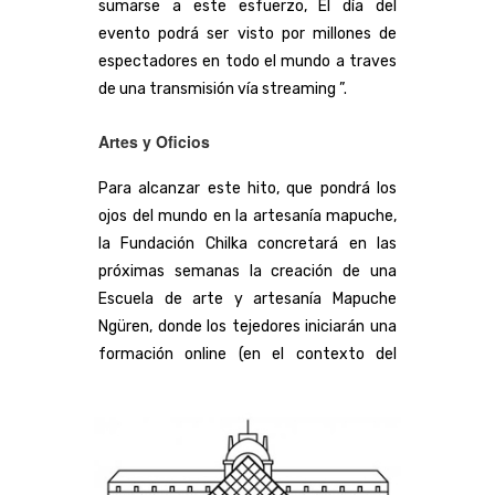
sumarse a este esfuerzo, El día del
evento podrá ser visto por millones de
espectadores en todo el mundo a traves
de una transmisión vía streaming ”.
Artes y Oficios
Para alcanzar este hito, que pondrá los
ojos del mundo en la artesanía mapuche,
la Fundación Chilka concretará en las
próximas semanas la creación de una
Escuela de arte y artesanía Mapuche
Ngüren, donde los tejedores iniciarán una
formación online (en el contexto del
Coronavirus), con el fin de lograr un
resultado de primera calidad, que después
de establecer el récord mundial se podrá
exhibir la pieza textil en Museo del Louvre
en París y en el Instituto Smithsonian de